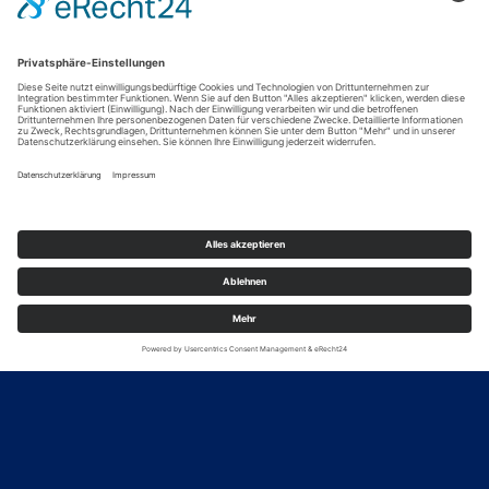
ALLE ANSEHEN
Kontakt
Kaiser-Friedrich-Straße 16B
14469 Potsdam
+49 (0) 152 24463211
kontakt@veryfy.gmbh
Quicklinks
Strategie
Blog
Referenzen
IDM-Wiki
Über uns
LinkedIn
Karriere
Xing