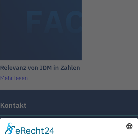
Relevanz von IDM in Zahlen
Mehr lesen
Kontakt
Kaiser-Friedrich-Straße 16B
14469 Potsdam