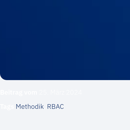
Beitrag vom
25. März 2024
Tags
Methodik
,
RBAC